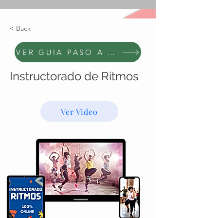
< Back
VER GUIA PASO A PASO
Instructorado de Ritmos
U$S99
Ver Video