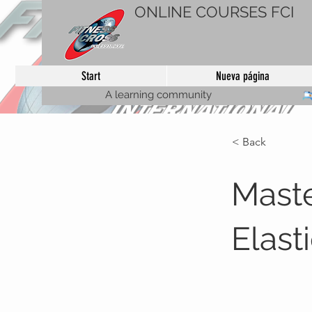
ONLINE COURSES FCI
Start
Nueva página
A learning community
< Back
Mast
Elast
U$S35