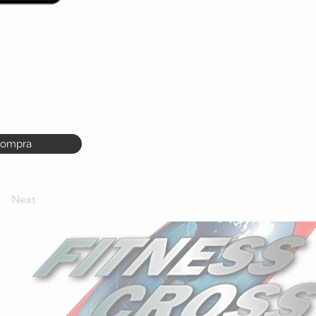
ompra
Next