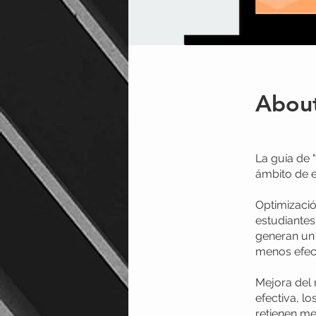
Abou
La guía de 
ámbito de e
Optimizació
estudiantes
generan un 
menos efect
Mejora del
efectiva, l
retienen me