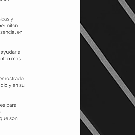
icas y
permiten
sencial en
e ayudar a
ienten más
 demostrado
udio y en su
ues para
n
 que son