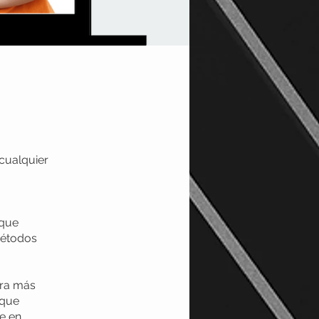
 cualquier
 que
métodos
era más
 que
e en