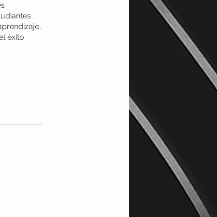
es
tudiantes
aprendizaje,
l éxito