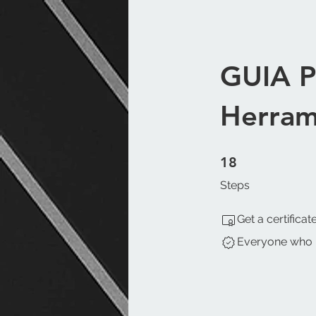
GUIA P
Herram
18 Steps
18
Steps
Get a certifica
Everyone who h