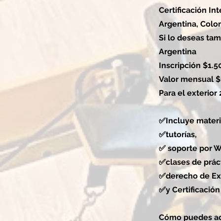
Certificación In
Argentina, Colo
Si lo deseas ta
Argentina
Inscripción $1.5
Valor mensual $
Para el exterior
✅Incluye materi
✅tutorías,
✅ soporte por 
✅clases de práct
✅derecho de E
✅y Certificación
Cómo puedes ac