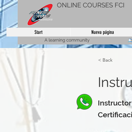
ONLINE COURSES FCI
Start
Nueva página
A learning community
< Back
Instr
Instructo
Certificac