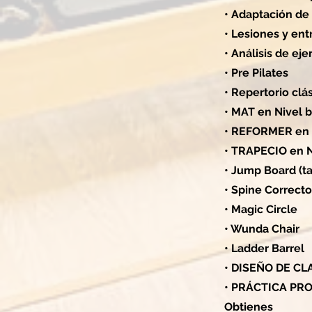
• Adaptación de
• Lesiones y en
• Análisis de eje
• Pre Pilates
• Repertorio clá
• MAT en Nivel 
• REFORMER en N
• TRAPECIO en N
• Jump Board (ta
• Spine Correcto
• Magic Circle
• Wunda Chair
• Ladder Barrel
• DISEÑO DE C
• PRÁCTICA PR
Obtienes