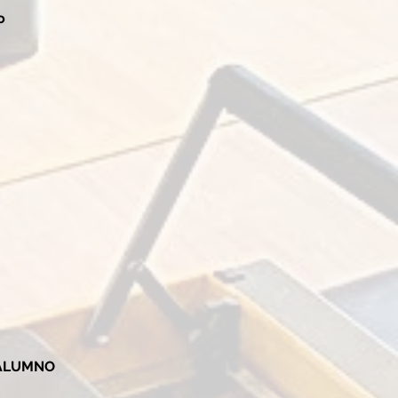
o
 ALUMNO