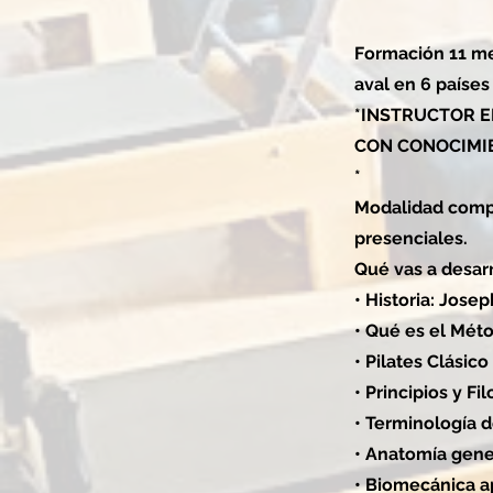
Formación 11 mes
aval en 6 países
*INSTRUCTOR E
CON CONOCIMI
*
Modalidad compl
presenciales.
Qué vas a desarr
• Historia: Josep
• Qué es el Méto
• Pilates Clásic
• Principios y Fi
• Terminología 
• Anatomía gene
• Biomecánica a