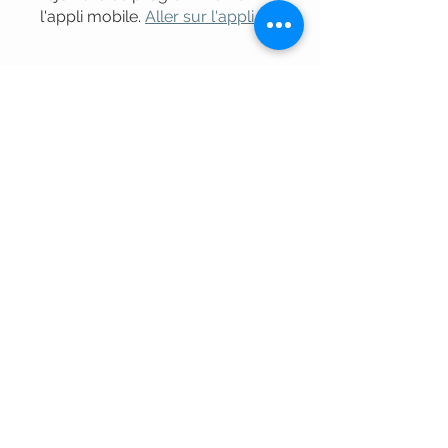
l'appli mobile.
Aller sur l'appli
Instructeur(s)
Lic. Laura Maidana
Fitness Cross
Internacional
Partager