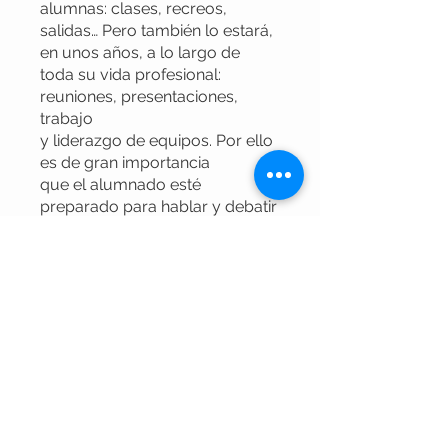
alumnas: clases, recreos,
salidas… Pero también lo estará,
en unos años, a lo largo de
toda su vida profesional:
reuniones, presentaciones,
trabajo
y liderazgo de equipos. Por ello
es de gran importancia
que el alumnado esté
preparado para hablar y debatir
en
público, utilizando estas
habilidades de forma ordenada
y
eficaz
Vous pouvez également
rejoindre ce programme via
l'appli mobile.
Aller sur l'appli