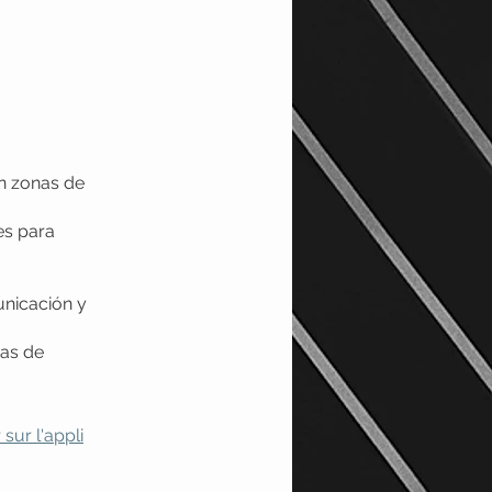
n zonas de
es para
unicación y
cas de
 sur l'appli