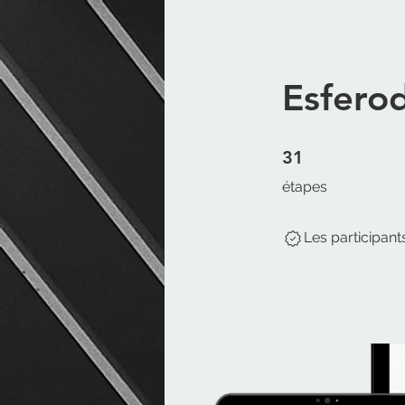
Esferod
31 étapes
31
étapes
Les participan