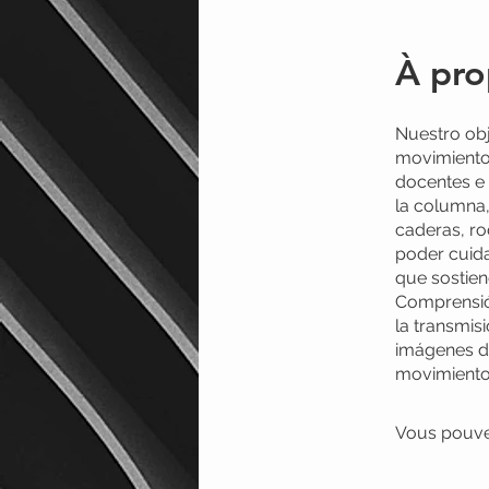
À pro
Nuestro obje
movimiento
docentes e
la columna
caderas, ro
poder cuid
que sostien
Comprensión
la transmis
imágenes de
movimiento
Vous pouvez