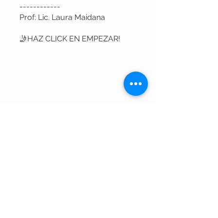
------------
Prof: Lic. Laura Maidana
🤳HAZ CLICK EN EMPEZAR!
Vous pouvez également
rejoindre ce programme via
l'appli mobile.
Aller sur l'appli
Instructeur(s)