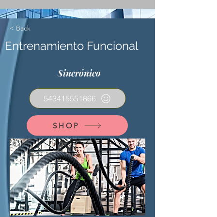
< Back
Entrenamiento Funcional
Sincrónico
543415551866
SHOP