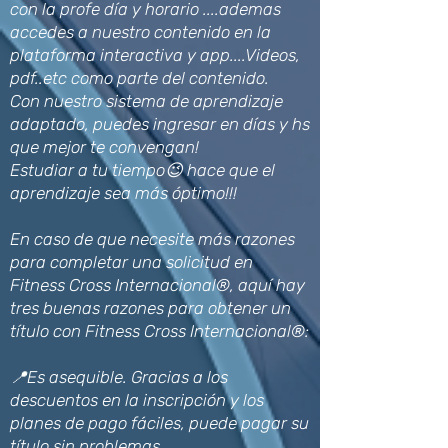
con la profe día y horario ....ademas
accedes a nuestro contenido en la
plataforma interactiva y app....Videos,
pdf..etc como parte del contenido.
Con nuestro sistema de aprendizaje
adaptado, puedes ingresar en días y hs
que mejor te convengan!
Estudiar a tu tiempo😉 hace que el
aprendizaje sea más óptimo!!!
En caso de que necesite más razones
para completar una solicitud en
Fitness Cross Internacional®, aquí hay
tres buenas razones para obtener un
título con Fitness Cross Internacional®:
📍Es asequible. Gracias a los
descuentos en la inscripción y los
planes de pago fáciles, puede pagar su
título sin problemas