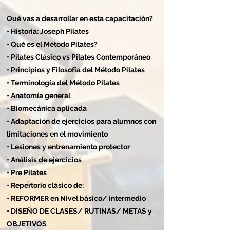
Qué vas a desarrollar en esta capacitación?
• Historia: Joseph Pilates
• Qué es el Método Pilates?
• Pilates Clásico vs Pilates Contemporáneo
• Principios y Filosofía del Método Pilates
• Terminología del Método Pilates
• Anatomía general
• Biomecánica aplicada
• Adaptación de ejercicios para alumnos con
limitaciones en el movimiento
• Lesiones y entrenamiento protector
• Análisis de ejercicios
• Pre Pilates
• Repertorio clásico de:
• REFORMER en Nivel básico/ intermedio
• DISEÑO DE CLASES/ RUTINAS/ METAS y
OBJETIVOS