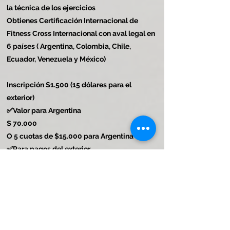
la técnica de los ejercicios
Obtienes Certificación Internacional de
Fitness Cross Internacional con aval legal en
6 países ( Argentina, Colombia, Chile,
Ecuador, Venezuela y México)
Inscripción $1.500 (15 dólares para el
exterior)
✅Valor para Argentina
$ 70.000
O 5 cuotas de $15.000 para Argentina
✅Para pagos del exterior
D$s 250 dólares
o 5 cuotas de 75 dólares
Incluye material de estudio (manuales,
apuntes, videos, trabajos prácticos, tutorías,
soporte por WhatsApp y Examen)
Cómo puedes acceder a estas propuestas?