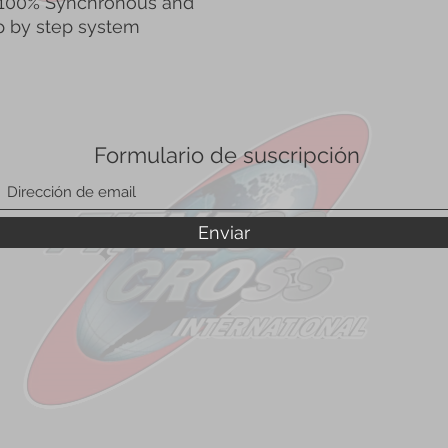
n. 100% Synchronous and
p by step system
Formulario de suscripción
Enviar