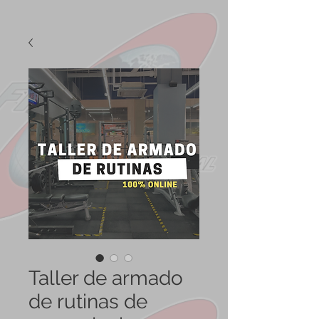
Taller de armado
de rutinas de