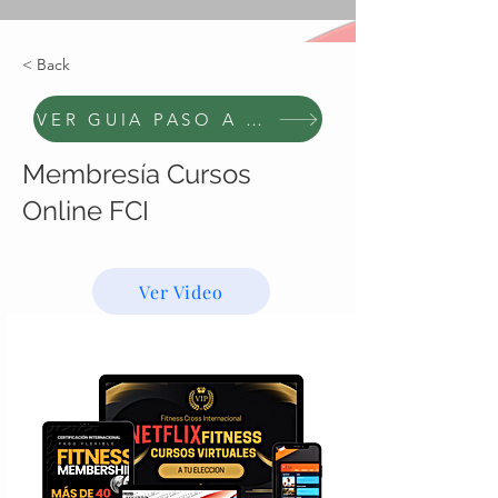
< Back
VER GUIA PASO A PASO
Membresía Cursos
Online FCI
U$S39.99
Ver Video