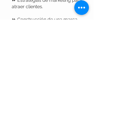
⏩ Estrategias de marketing para
atraer clientes.
⏩ Construcción de una marca
personal sólida.
⏩ Oportunidades de desarrollo
profesional.
⏩ Obtención de certificaciones
y acreditaciones relevantes.
⏩ Certificado Internacional de
participación
Puoi anche partecipare a questo
programma tramite l'app
mobile.
Vai all'App