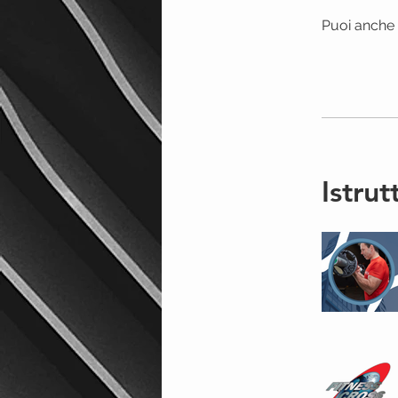
Puoi anche 
Istrut