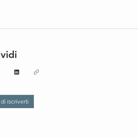
vidi
di iscriverti