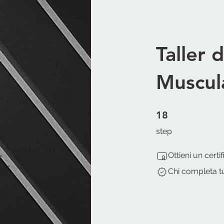
Taller 
Muscul
18 step
18
step
Ottieni un cert
Chi completa t