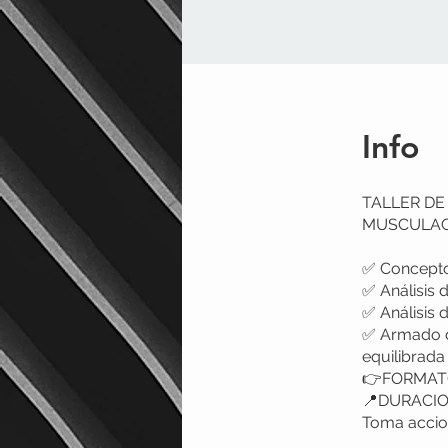
Info
TALLER DE
MUSCULAC
✅ Conceptos
✅ Análisis 
✅ Análisis 
✅ Armado d
equilibrada
👉FORMATO
📍DURACIO
Toma accio