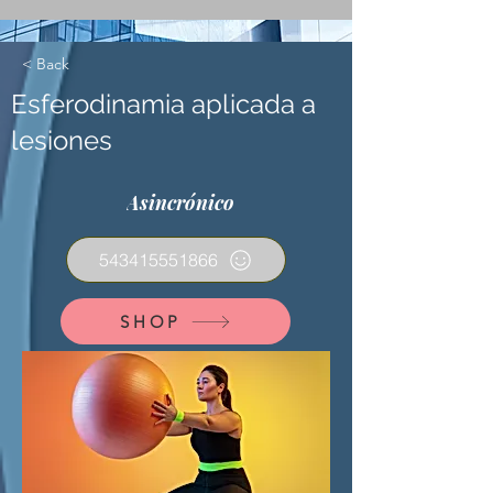
< Back
Esferodinamia aplicada a
lesiones
Asincrónico
543415551866
SHOP