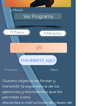
4 Meses
Ver Programa
19 Pasos
4 Módulos
INSCRIBETE AQUÍ
Previous
Next
Nuestro objetivo es formar y
transmitir la experiencia de los
ejercicios y movimientos que les
permitan como
docentes e instructores de clases de