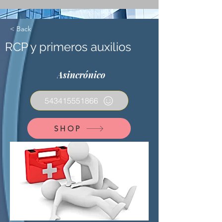
< Back
RCP y primeros auxilios
Asincrónico
543415551866
SHOP