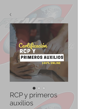
RCP y primeros
auxilios