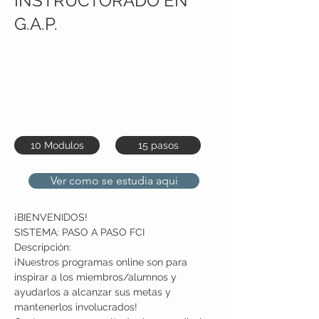
INSTRUCTORADO EN
G.A.P.
Inscribete Sin cargo! Solo pagas
$4.999 por 4 cursos completos
con Certificado Fitness Cross
Internacional®
10 Modulos
15 pasos
Ver como se estudia aqui
¡BIENVENIDOS!
SISTEMA: PASO A PASO FCI
Descripción:
¡Nuestros programas online son para 
inspirar a los miembros/alumnos y 
ayudarlos a alcanzar sus metas y 
mantenerlos involucrados!