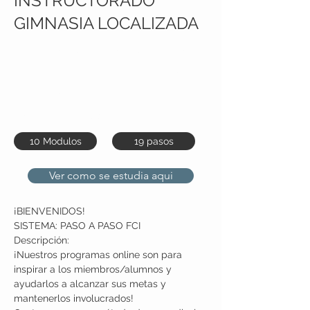
INSTRUCTORADO
GIMNASIA LOCALIZADA
Inscribete Sin cargo! Solo pagas
$4.999 por 4 cursos completos
con Certificado Fitness Cross
Internacional®
10 Modulos
19 pasos
Ver como se estudia aqui
¡BIENVENIDOS!
SISTEMA: PASO A PASO FCI
Descripción:
¡Nuestros programas online son para 
inspirar a los miembros/alumnos y 
ayudarlos a alcanzar sus metas y 
mantenerlos involucrados!