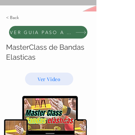
< Back
VER GUIA PASO A PASO
MasterClass de Bandas
Elasticas
U$S35
Ver Video