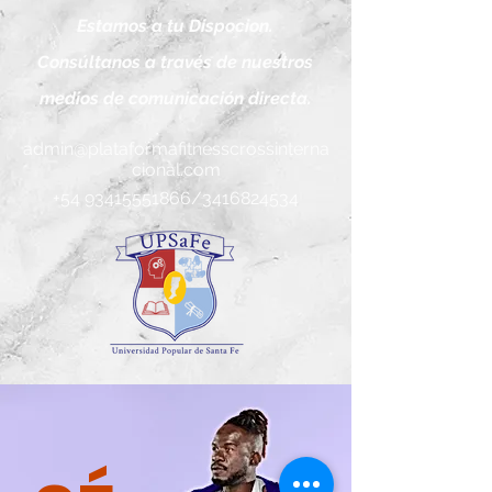
Estamos a tu Dispocion.
Consúltanos a través de nuestros
medios de comunicación directa.
admin@plataformafitnesscrossinterna
cional.com
+54 93415551866
/3416824534