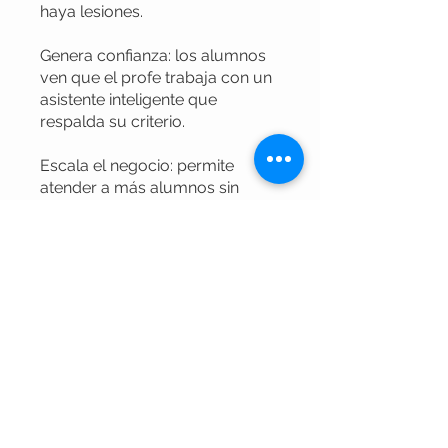
haya lesiones.
Genera confianza: los alumnos
ven que el profe trabaja con un
asistente inteligente que
respalda su criterio.
Escala el negocio: permite
atender a más alumnos sin
perder calidad, porque
automatiza las tareas
repetitivas.
Capacitación constante: el profe
recibe apoyo como si tuviera un
consultor especializado al lado.
📌 En resumen:
El Consultor Especializado FCI
convierte la experiencia del