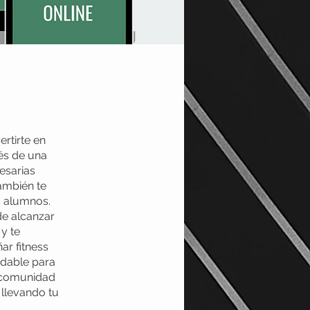
ertirte en
és de una
esarias
también te
s alumnos.
de alcanzar
y te
ar fitness
udable para
a comunidad
 llevando tu