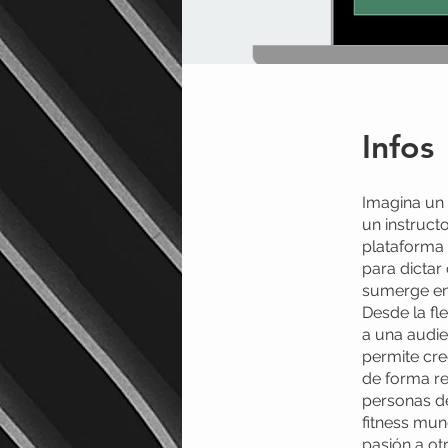
Infos
Imagina un 
un instruct
plataforma 
para dictar
sumerge en 
Desde la fl
a una audie
permite cre
de forma re
personas de
fitness mun
pasión a otr