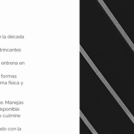
n la década
trincantes
 entrena en
n formas
ma física y
e. Manejas
isponible
so culmine
ndo con la