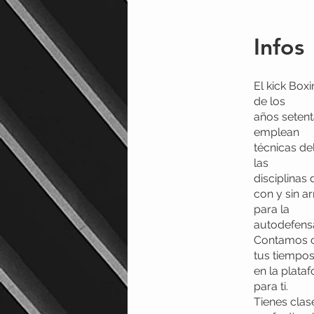
Infos
El kick Box
de los
años setent
emplean
técnicas de
las
disciplinas 
con y sin a
para la
autodefens
Contamos c
tus tiempos
en la plata
para ti.
Tienes clas