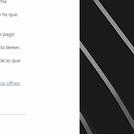
rma
y hs que
de pago
lo tienen,
 de lo que
pp öffnen