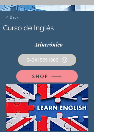
< Back
Curso de Inglés
Asincrónico
543415551866
SHOP