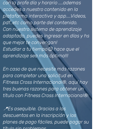
con la profe día y horario ....ademas
accedes a nuestro contenido en la
plataforma interactiva y app....Videos,
pdf..etc como parte del contenido.
Con nuestro sistema de aprendizaje
adaptado, puedes ingresar en días y hs
que mejor te convengan!
Estudiar a tu tiempo😉 hace que el
aprendizaje sea más óptimo!!!
En caso de que necesite más razones
para completar una solicitud en
Fitness Cross Internacional®, aquí hay
tres buenas razones para obtener un
título con Fitness Cross Internacional®:
📍Es asequible. Gracias a los
descuentos en la inscripción y los
planes de pago fáciles, puede pagar su
título sin problemas