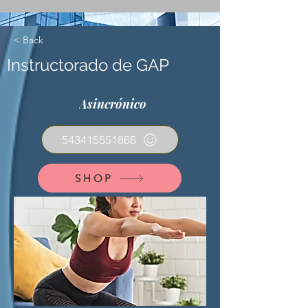
< Back
Instructorado de GAP
Asincrónico
543415551866
SHOP