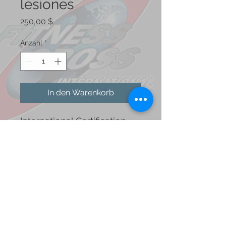
lesiones
Preis
250,00 $
Anzahl
*
In den Warenkorb
International Certification.
100% Online asynchronous.
step by step system