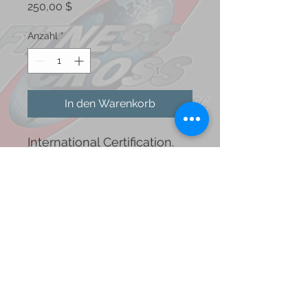
Preis
250,00 $
Anzahl
*
In den Warenkorb
International Certification.
100% Synchronous and
Asynchronous Online
Formulario de suscripción