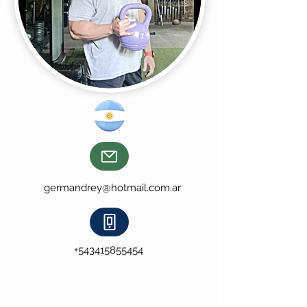
germandrey@hotmail.com.ar
+543415855454