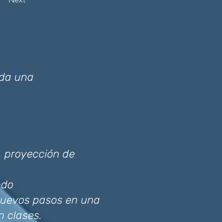
ada una
r, proyección de
ndo
 nuevos pasos en una
n clases.