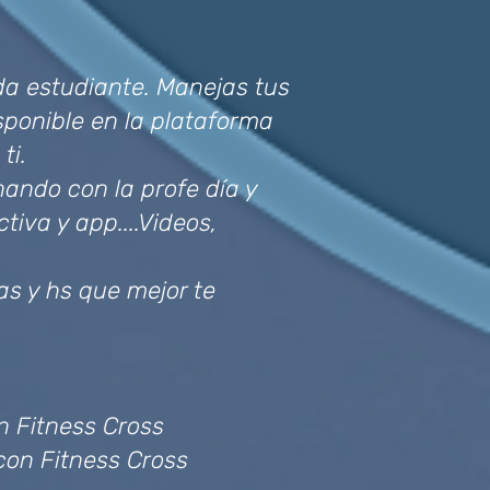
a estudiante. Manejas tus
sponible en la plataforma
ti.
ando con la profe día y
iva y app....Videos,
s y hs que mejor te
n Fitness Cross
con Fitness Cross