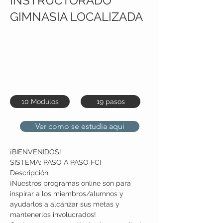
INSTRUCTORADO
GIMNASIA LOCALIZADA
Inscribete Sin cargo! Solo pagas
$4.999 por 4 cursos completos
con Certificado Fitness Cross
Internacional®
10 Modulos
19 pasos
Ver como se estudia aqui
¡BIENVENIDOS!
SISTEMA: PASO A PASO FCI
Descripción:
¡Nuestros programas online son para 
inspirar a los miembros/alumnos y 
ayudarlos a alcanzar sus metas y 
mantenerlos involucrados!