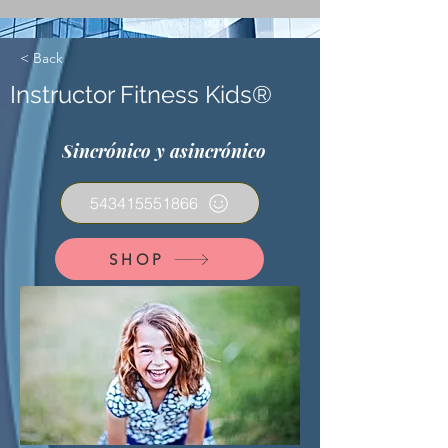
< Back
Instructor Fitness Kids®
Sincrónico y asincrónico
543415551866
SHOP