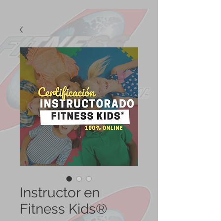
Instructor en
Fitness Kids®